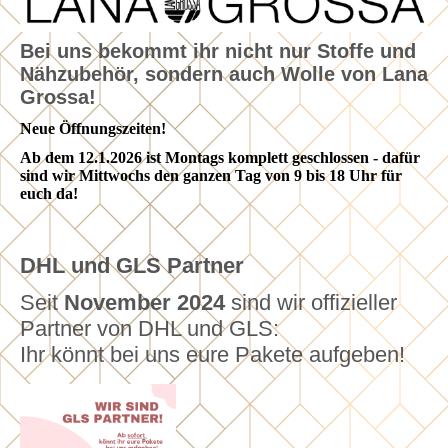
Bei uns bekommt ihr nicht nur Stoffe und
Nähzubehör, sondern auch Wolle von Lana
Grossa!
Neue Öffnungszeiten!
Ab dem 12.1.2026 ist Montags komplett geschlossen - dafür
sind wir Mittwochs den ganzen Tag von 9 bis 18 Uhr für
euch da!
DHL und GLS Partner
Seit
November 2024
sind wir offizieller
Partner von DHL und GLS:
Ihr könnt bei uns eure Pakete aufgeben!