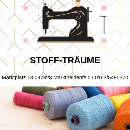
STOFF-TRÄUME
Marktplatz 13 I 97828 Marktheidenfeld I 0163/5485370