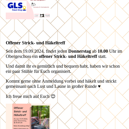
Offener Strick- und Häkeltreff
Seit dem 19.09.2024, findet jeden
Donnerstag
ab
10.00
Uhr im
Obergeschoss ein
offener Strick- und Häkeltreff
statt.
Und damit ihr es gemütlich und bequem habt, haben wir schon
ein paar Stühle für Euch organisiert.
Kommt gerne ohne Anmeldung vorbei und häkelt und strickt
gemeinsam nach Lust und Laune in großer Runde ♥️
Ich freue mich auf Euch 😊