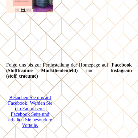
Folge uns bis zur Fertigstellung der Homepage auf
Facebook
(Stoffträume Marktheidenfeld)
und
Instagram
(stoff_traeume)
Besuchen Sie uns auf
Facebook! Werden Sie
ein Fan unserer
Facebook Seite und
erhalten Sie besondere
Vorteile.